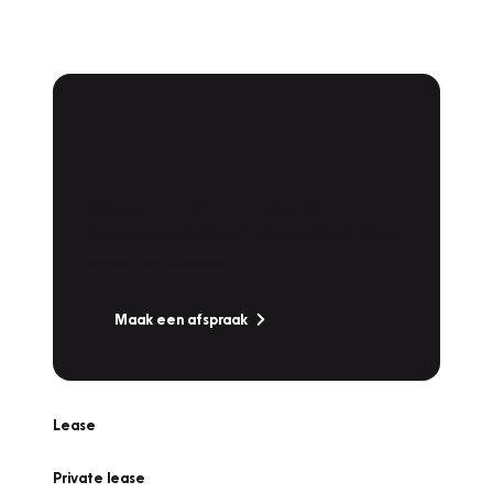
Plan een
Werkplaatsafspraak
Is uw auto toe aan Onderhoud,
Bandenwissel of een Vakantiecheck? Plan
online een afspraak!
Maak een afspraak
Lease
Private lease