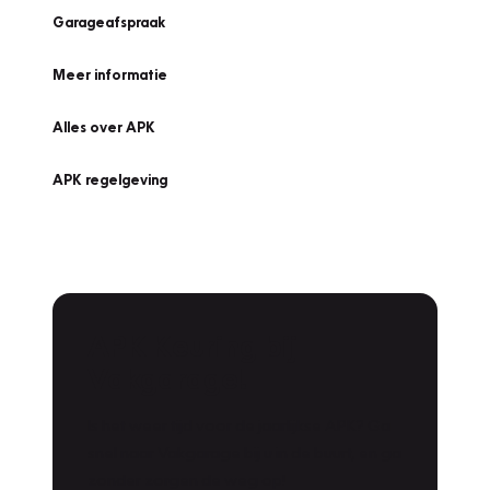
Garageafspraak
Meer informatie
Alles over APK
APK regelgeving
APK Keuring bij
Vakgarage!
Is het weer tijd voor de jaarlijkse APK? Ga
snel naar Vakgarage bij u in de buurt, en ga
zonder zorgen de weg op!