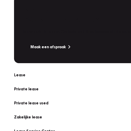
Plan een
Werkplaatsafspraak
Is uw auto toe aan Onderhoud, Bandenwissel of een Va
Maak een afspraak
Lease
Private lease
Private lease used
Zakelijke lease