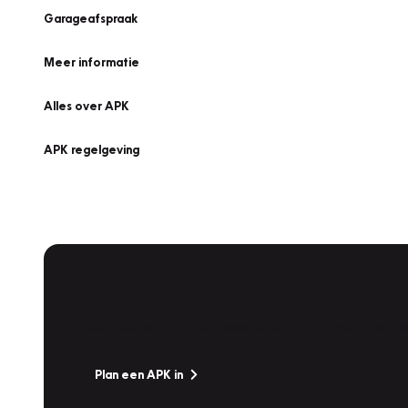
Garageafspraak
Meer informatie
Alles over APK
APK regelgeving
APK Keuring bij Vakgarage!
Is het weer tijd voor de jaarlijkse APK? Ga snel naar V
Plan een APK in