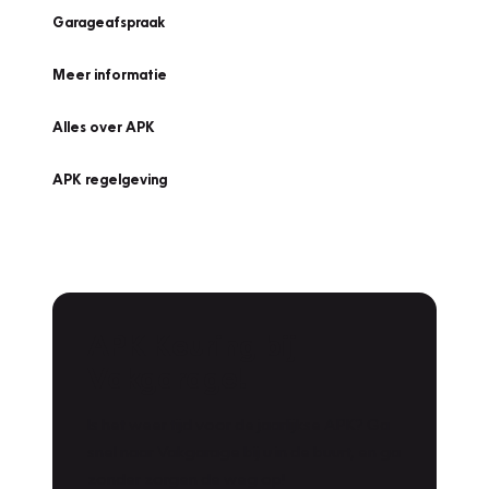
Garageafspraak
Meer informatie
Alles over APK
APK regelgeving
APK Keuring bij
Vakgarage!
Is het weer tijd voor de jaarlijkse APK? Ga
snel naar Vakgarage bij u in de buurt, en ga
zonder zorgen de weg op!