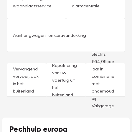
woonplaatsservice
alarmcentrale
Aanhangwagen- en caravandekking
Slechts
€64,95 per
Repatriëring
Vervangend
jaar in
van uw
vervoer, ook
combinatie
voertuig uit
in het
met
het
buitenland
onderhoud
buitenland
bij
Vakgarage
Pechhulp europa