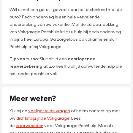
Wilt u met een gerust gevoel naar het buitenland met de
auto? Pech onderweg is een hele vervelende
onderbreking van uw vakantie. Met de Europa-dekking
van Vakgarage Pechhulp krijgt u hulp bij pech onderweg
in bijna heel Europa. Ga zorgeloos op vakantie en sluit
Pechhulp af bij Vakgarage.
Tip van turbo:
Sluit altijd een
doorlopende
reisverzekering
af. Zo heeft u altijd aanvullende hulp die
niet onder pechhulp valt.
Meer weten?
Kijk bij de
veelgestelde vragen
of neem contact op met
uw
dichtstbijzijnde Vakgarage
! Lees
de
voorwaarden
voor Vakgarage Pechhulp. Mocht u
onverhoopt met pech langs de weg staan, bel dan de