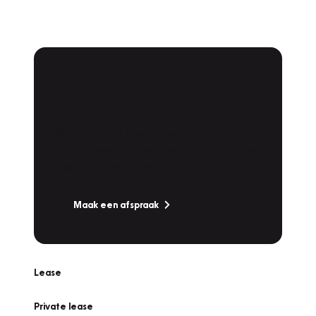
Plan een
Werkplaatsafspraak
Is uw auto toe aan Onderhoud,
Bandenwissel of een Vakantiecheck? Plan
online een afspraak!
Maak een afspraak
Lease
Private lease