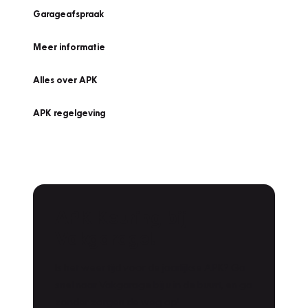
Garageafspraak
Meer informatie
Alles over APK
APK regelgeving
APK Keuring bij
Vakgarage!
Is het weer tijd voor de jaarlijkse APK? Ga
snel naar Vakgarage bij u in de buurt, en ga
zonder zorgen de weg op!