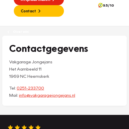
9.5/10
Contact
Over ons
Contactgegevens
Vakgarage Jongejans
Het Aambeeld 11
1969 NC Heemskerk
Tel:
0251-233700
Mail:
info@vakgaragejongejans.nl