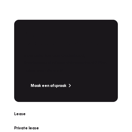
Plan een
Werkplaatsafspraak
Is uw auto toe aan Onderhoud,
Bandenwissel of een Vakantiecheck? Plan
online een afspraak!
Maak een afspraak
Lease
Private lease