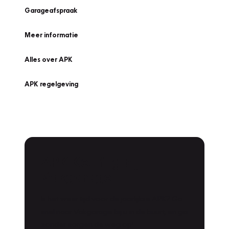
Garageafspraak
Meer informatie
Alles over APK
APK regelgeving
APK Keuring bij
Vakgarage!
Is het weer tijd voor de jaarlijkse APK? Ga
snel naar Vakgarage bij u in de buurt, en ga
zonder zorgen de weg op!