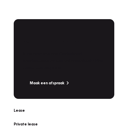
Plan een
Werkplaatsafspraak
Is uw auto toe aan Onderhoud,
Bandenwissel of een Vakantiecheck? Plan
online een afspraak!
Maak een afspraak
Lease
Private lease