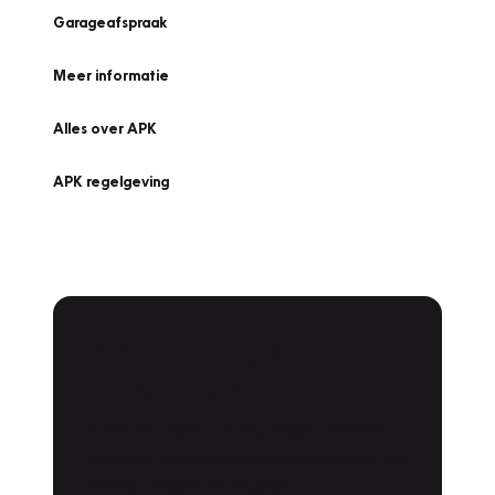
Garageafspraak
Meer informatie
Alles over APK
APK regelgeving
APK Keuring bij
Vakgarage!
Is het weer tijd voor de jaarlijkse APK? Ga
snel naar Vakgarage bij u in de buurt, en ga
zonder zorgen de weg op!