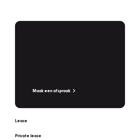
Plan een
Werkplaatsafspraak
Is uw auto toe aan Onderhoud,
Bandenwissel of een Vakantiecheck? Plan
online een afspraak!
Maak een afspraak
Lease
Private lease