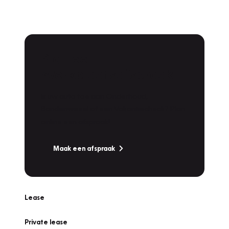
Plan een
Werkplaatsafspraak
Is uw auto toe aan Onderhoud,
Bandenwissel of een Vakantiecheck? Plan
online een afspraak!
Maak een afspraak
Lease
Private lease