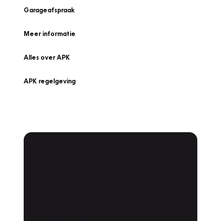
Garageafspraak
Meer informatie
Alles over APK
APK regelgeving
APK Keuring bij
Vakgarage!
Is het weer tijd voor de jaarlijkse APK? Ga
snel naar Vakgarage bij u in de buurt, en ga
zonder zorgen de weg op!