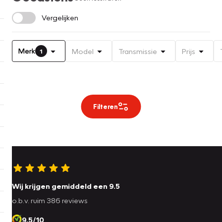
Vergelijken
Merk
Model
Transmissie
Prijs
1
Filteren
Wij krijgen gemiddeld een 9.5
o.b.v. ruim 386 reviews
9.5/10