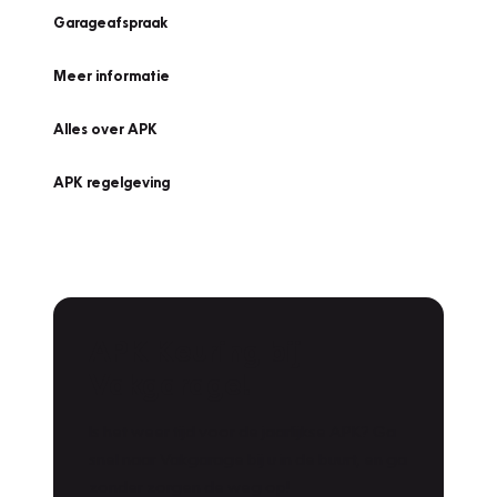
Garageafspraak
Meer informatie
Alles over APK
APK regelgeving
APK Keuring bij
Vakgarage!
Is het weer tijd voor de jaarlijkse APK? Ga
snel naar Vakgarage bij u in de buurt, en ga
zonder zorgen de weg op!