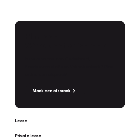
Plan een
Werkplaatsafspraak
Is uw auto toe aan Onderhoud,
Bandenwissel of een Vakantiecheck? Plan
online een afspraak!
Maak een afspraak
Lease
Private lease